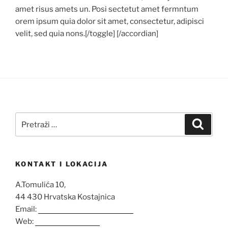
amet risus amets un. Posi sectetut amet fermntum
orem ipsum quia dolor sit amet, consectetur, adipisci
velit, sed quia nons.[/toggle] [/accordian]
Pretraži:
Pretra
KONTAKT I LOKACIJA
A.Tomulića 10,
44 430 Hrvatska Kostajnica
Email:
opglovrolenac@gmail.com
Web:
www.opg-lenac.hr