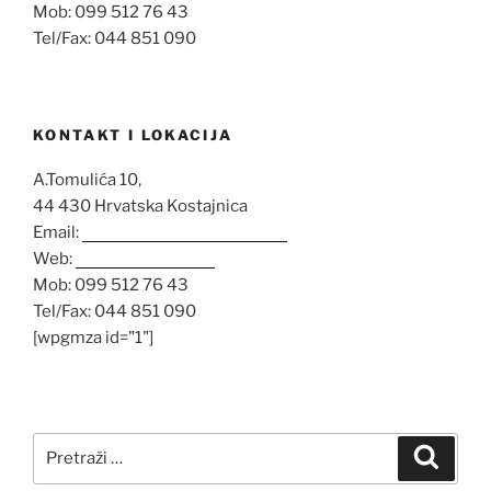
Mob: 099 512 76 43
Tel/Fax: 044 851 090
KONTAKT I LOKACIJA
A.Tomulića 10,
44 430 Hrvatska Kostajnica
Email:
opglovrolenac@gmail.com
Web:
www.opg-lenac.hr
Mob: 099 512 76 43
Tel/Fax: 044 851 090
[wpgmza id="1"]
Pretraži:
Pretra