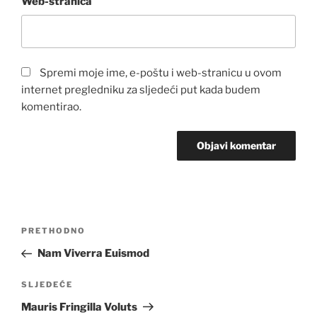
Web-stranica
Spremi moje ime, e-poštu i web-stranicu u ovom
internet pregledniku za sljedeći put kada budem
komentirao.
Navigacija
Prethodna
PRETHODNO
objava
objava
Nam Viverra Euismod
Sljedeća
SLJEDEĆE
objava
Mauris Fringilla Voluts