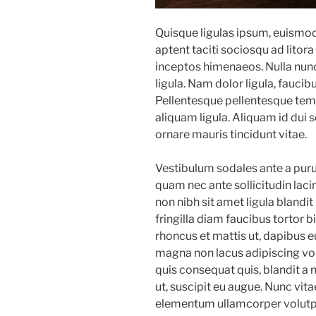
Quisque ligulas ipsum, euismod at
aptent taciti sociosqu ad litor
inceptos himenaeos. Nulla nunc 
ligula. Nam dolor ligula, faucibus
Pellentesque pellentesque temp
aliquam ligula. Aliquam id dui 
ornare mauris tincidunt vitae.
Vestibulum sodales ante a pur
quam nec ante sollicitudin lac
non nibh sit amet ligula blandit
fringilla diam faucibus tortor 
rhoncus et mattis ut, dapibus e
magna non lacus adipiscing vo
quis consequat quis, blandit a 
ut, suscipit eu augue. Nunc vitae
elementum ullamcorper volutpat