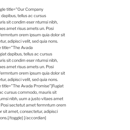
ggle title="Our Company
 dapibus, tellus ac cursus
s sit condim eser ntumsi nibh,
aes amet risus amets un. Posi
fermntum orem ipsum quia dolor sit
r, adipisci velit, sed quia nons.
le title="The Avada
iat dapibus, tellus ac cursus
s sit condim eser ntumsi nibh,
aes amet risus amets un. Posi
fermntum orem ipsum quia dolor sit
r, adipisci velit, sed quia nons.
le title="The Avada Promise"]Fugiat
 ac cursus commodo, mauris sit
umsi nibh, uum a justo vitaes amet
. Posi sectetut amet fermntum orem
r sit amet, consectetur, adipisci
nons.[/toggle] [/accordian]