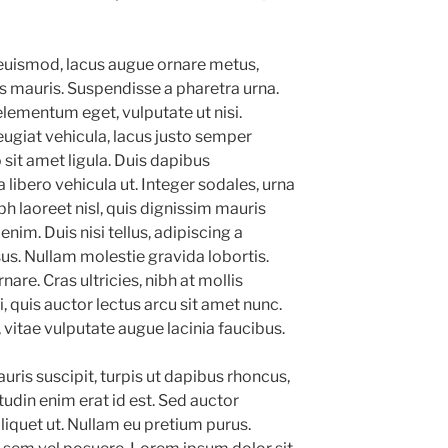
s euismod, lacus augue ornare metus,
is mauris. Suspendisse a pharetra urna.
elementum eget, vulputate ut nisi.
ugiat vehicula, lacus justo semper
o sit amet ligula. Duis dapibus
libero vehicula ut. Integer sodales, urna
bh laoreet nisl, quis dignissim mauris
nim. Duis nisi tellus, adipiscing a
isus. Nullam molestie gravida lobortis.
rnare. Cras ultricies, nibh at mollis
i, quis auctor lectus arcu sit amet nunc.
vitae vulputate augue lacinia faucibus.
uris suscipit, turpis ut dapibus rhoncus,
itudin enim erat id est. Sed auctor
 aliquet ut. Nullam eu pretium purus.