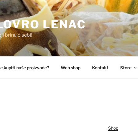
LOVRO LENAC
i brinu o sebi!
e kupiti naše proizvode?
Web shop
Kontakt
Store
Shop