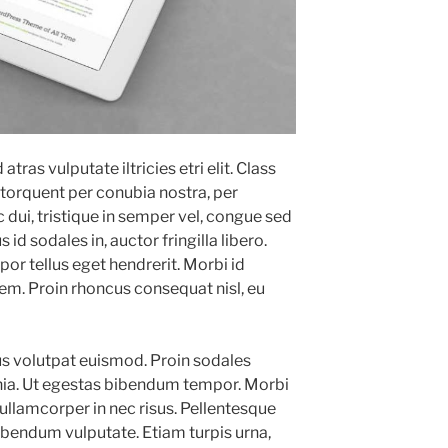
ras vulputate iltricies etri elit. Class
a torquent per conubia nostra, per
dui, tristique in semper vel, congue sed
 id sodales in, auctor fringilla libero.
or tellus eget hendrerit. Morbi id
sem. Proin rhoncus consequat nisl, eu
us volutpat euismod. Proin sodales
inia. Ut egestas bibendum tempor. Morbi
 ullamcorper in nec risus. Pellentesque
bibendum vulputate. Etiam turpis urna,