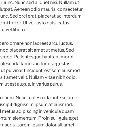
u nunc. Nunc sed aliquet nisi. Nullam ut
lutpat. Aenean odio mauris, consectetur
nunc. Sed orci erat, placerat ac interdum
 mi tortor. Ut vel justo quis lectus
 vel libero.
bero ornare non laoreet arcu luctus.
mod placerat sit amet ut metus. Sed
uismod. Pellentesque habitant morbi
 malesuada fames ac turpis egestas.
 ut pulvinar tincidunt, est sem euismod
 sit amet velit. Nullam vitae nibh odio,
m ut est augue, in varius purus.
 pretium. Nunc malesuada ante sit amet
uscipit dignissim ipsum at euismod.
 metus adipiscing in vehicula quam
ntum elementum. Proin eu ligula eget
 mauris. Lorem ipsum dolor sit amet,