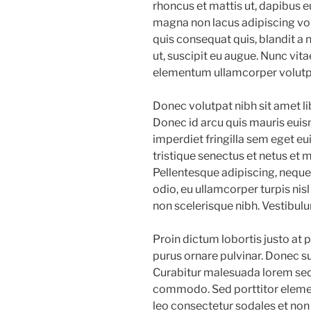
rhoncus et mattis ut, dapibus e
magna non lacus adipiscing vo
quis consequat quis, blandit a 
ut, suscipit eu augue. Nunc vitae
elementum ullamcorper volutpat
Donec volutpat nibh sit amet li
Donec id arcu quis mauris euis
imperdiet fringilla sem eget e
tristique senectus et netus et
Pellentesque adipiscing, neque
odio, eu ullamcorper turpis nisl
non scelerisque nibh. Vestibulu
Proin dictum lobortis justo at
purus ornare pulvinar. Donec s
Curabitur malesuada lorem sed
commodo. Sed porttitor eleme
leo consectetur sodales et non