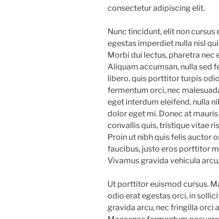
consectetur adipiscing elit.
Nunc tincidunt, elit non cursu
egestas imperdiet nulla nisl qu
Morbi dui lectus, pharetra nec 
Aliquam accumsan, nulla sed fe
libero, quis porttitor turpis odi
fermentum orci, nec malesuada 
eget interdum eleifend, nulla ni
dolor eget mi. Donec at mauris e
convallis quis, tristique vitae r
Proin ut nibh quis felis auctor o
faucibus, justo eros porttitor m
Vivamus gravida vehicula arcu, 
Ut porttitor euismod cursus. Ma
odio erat egestas orci, in sollic
gravida arcu, nec fringilla orci