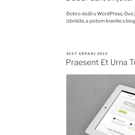
Dobro došli u WordPress. Ovo je
izbrišite, a potom krenite s bl
OBJAVLJENO
31ST SRPANJ 2012
Praesent Et Urna T