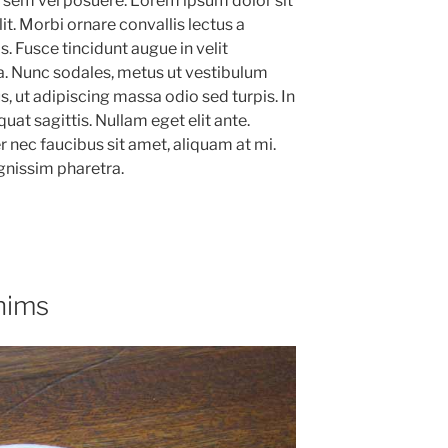
em vel posuere. Lorem ipsum dolor sit
it. Morbi ornare convallis lectus a
s. Fusce tincidunt augue in velit
ta. Nunc sodales, metus ut vestibulum
s, ut adipiscing massa odio sed turpis. In
uat sagittis. Nullam eget elit ante.
 nec faucibus sit amet, aliquam at mi.
nissim pharetra.
nims