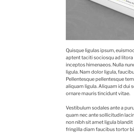
Quisque ligulas ipsum, euismod at
aptent taciti sociosqu ad litor
inceptos himenaeos. Nulla nunc 
ligula. Nam dolor ligula, faucibus
Pellentesque pellentesque temp
aliquam ligula. Aliquam id dui 
ornare mauris tincidunt vitae.
Vestibulum sodales ante a pur
quam nec ante sollicitudin lac
non nibh sit amet ligula blandit
fringilla diam faucibus tortor 