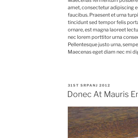
Maecenas fermentum posuere s
amet, consectetur adipiscing el
faucibus. Praesent et urna turpi
tincidunt sed tempor felis por
ornare, est magna laoreet lectu
nec lorem porttitor urna conseq
Pellentesque justo urna, semper
Maecenas eget diam nec mi dig
OBJAVLJENO
31ST SRPANJ 2012
Donec At Mauris E