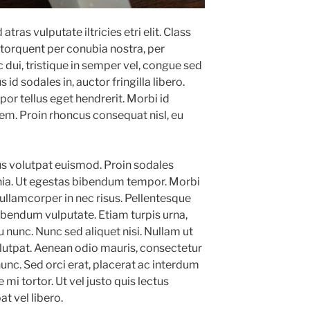
ras vulputate iltricies etri elit. Class
a torquent per conubia nostra, per
dui, tristique in semper vel, congue sed
 id sodales in, auctor fringilla libero.
or tellus eget hendrerit. Morbi id
sem. Proin rhoncus consequat nisl, eu
us volutpat euismod. Proin sodales
inia. Ut egestas bibendum tempor. Morbi
 ullamcorper in nec risus. Pellentesque
bibendum vulputate. Etiam turpis urna,
u nunc. Nunc sed aliquet nisi. Nullam ut
lutpat. Aenean odio mauris, consectetur
nunc. Sed orci erat, placerat ac interdum
 mi tortor. Ut vel justo quis lectus
 vel libero.