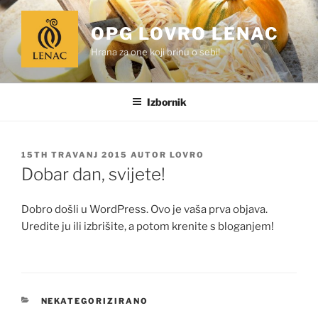
Preskoči
na
OPG LOVRO LENAC
sadržaj
Hrana za one koji brinu o sebi!
Izbornik
OBJAVLJENO
15TH TRAVANJ 2015
AUTOR
LOVRO
Dobar dan, svijete!
Dobro došli u WordPress. Ovo je vaša prva objava.
Uredite ju ili izbrišite, a potom krenite s bloganjem!
KATEGORIJE
NEKATEGORIZIRANO