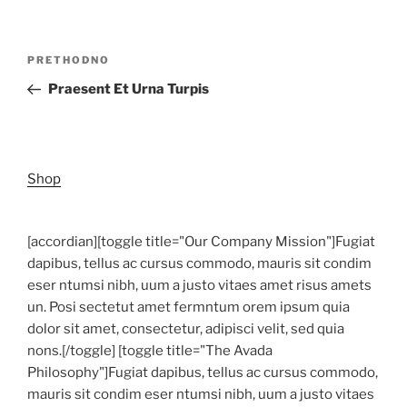
Navigacija
Prethodna
PRETHODNO
objava
objava
Praesent Et Urna Turpis
Shop
[accordian][toggle title="Our Company Mission"]Fugiat
dapibus, tellus ac cursus commodo, mauris sit condim
eser ntumsi nibh, uum a justo vitaes amet risus amets
un. Posi sectetut amet fermntum orem ipsum quia
dolor sit amet, consectetur, adipisci velit, sed quia
nons.[/toggle] [toggle title="The Avada
Philosophy"]Fugiat dapibus, tellus ac cursus commodo,
mauris sit condim eser ntumsi nibh, uum a justo vitaes