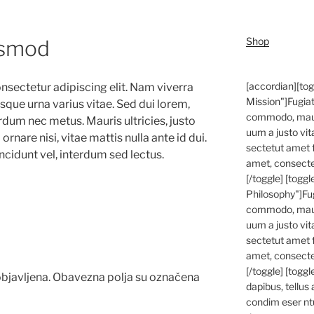
Shop
ismod
[accordian][to
nsectetur adipiscing elit. Nam viverra
Mission"]Fugiat
que urna varius vitae. Sed dui lorem,
commodo, mauri
erdum nec metus. Mauris ultricies, justo
uum a justo vit
ornare nisi, vitae mattis nulla ante id dui.
sectetut amet 
cidunt vel, interdum sed lectus.
amet, consectetu
[/toggle] [togg
Philosophy"]Fug
commodo, mauri
uum a justo vit
sectetut amet 
amet, consectetu
[/toggle] [togg
bjavljena.
Obavezna polja su označena
dapibus, tellus
condim eser nt