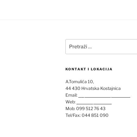
Pretraži:
KONTAKT I LOKACIJA
A.Tomulića 10,
44 430 Hrvatska Kostajnica
Email:
opglovrolenac@gmail.com
Web:
www.opg-lenac.hr
Mob: 099 512 76 43
Tel/Fax: 044 851 090