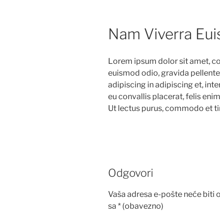
Nam Viverra Eu
Lorem ipsum dolor sit amet, co
euismod odio, gravida pellentes
adipiscing in adipiscing et, int
eu convallis placerat, felis enim 
Ut lectus purus, commodo et tin
Odgovori
Vaša adresa e-pošte neće biti o
sa
* (obavezno)