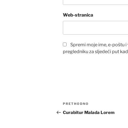
Web-stranica
Spremi moje ime, e-poštu i
pregledniku za sljedeći put k
Navigacija
Prethodna
PRETHODNO
objava
objava
Curabitur Malada Lorem