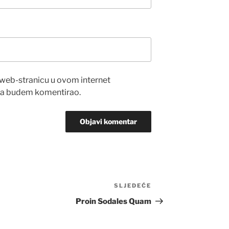
 web-stranicu u ovom internet
ada budem komentirao.
SLJEDEĆE
Sljedeća
objava
Proin Sodales Quam