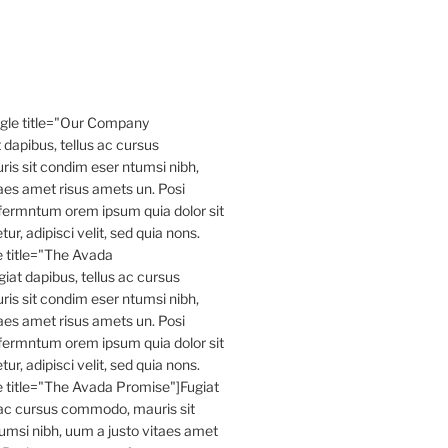
ggle title="Our Company
 dapibus, tellus ac cursus
s sit condim eser ntumsi nibh,
aes amet risus amets un. Posi
fermntum orem ipsum quia dolor sit
r, adipisci velit, sed quia nons.
le title="The Avada
iat dapibus, tellus ac cursus
s sit condim eser ntumsi nibh,
aes amet risus amets un. Posi
fermntum orem ipsum quia dolor sit
r, adipisci velit, sed quia nons.
le title="The Avada Promise"]Fugiat
 ac cursus commodo, mauris sit
umsi nibh, uum a justo vitaes amet