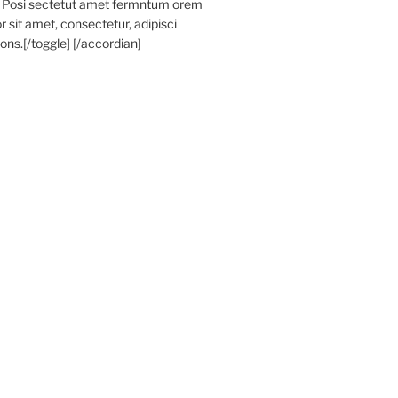
. Posi sectetut amet fermntum orem
r sit amet, consectetur, adipisci
nons.[/toggle] [/accordian]