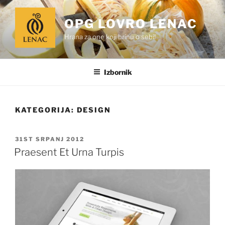
Preskoči
na
OPG LOVRO LENAC
sadržaj
Hrana za one koji brinu o sebi!
Izbornik
KATEGORIJA:
DESIGN
OBJAVLJENO
31ST SRPANJ 2012
Praesent Et Urna Turpis