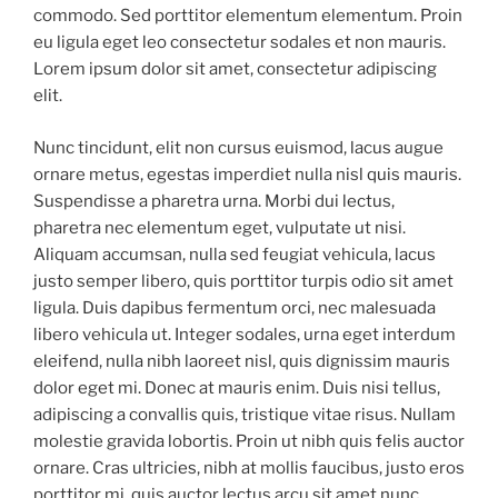
commodo. Sed porttitor elementum elementum. Proin
eu ligula eget leo consectetur sodales et non mauris.
Lorem ipsum dolor sit amet, consectetur adipiscing
elit.
Nunc tincidunt, elit non cursus euismod, lacus augue
ornare metus, egestas imperdiet nulla nisl quis mauris.
Suspendisse a pharetra urna. Morbi dui lectus,
pharetra nec elementum eget, vulputate ut nisi.
Aliquam accumsan, nulla sed feugiat vehicula, lacus
justo semper libero, quis porttitor turpis odio sit amet
ligula. Duis dapibus fermentum orci, nec malesuada
libero vehicula ut. Integer sodales, urna eget interdum
eleifend, nulla nibh laoreet nisl, quis dignissim mauris
dolor eget mi. Donec at mauris enim. Duis nisi tellus,
adipiscing a convallis quis, tristique vitae risus. Nullam
molestie gravida lobortis. Proin ut nibh quis felis auctor
ornare. Cras ultricies, nibh at mollis faucibus, justo eros
porttitor mi, quis auctor lectus arcu sit amet nunc.