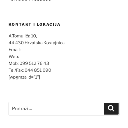
KONTAKT I LOKACIJA
A.Tomulića 10,
44 430 Hrvatska Kostajnica
Email:
opglovrolenac@gmail.com
Web:
www.opg-lenac.hr
Mob: 099 512 76 43
Tel/Fax: 044 851 090
[wpgmza id="1"]
Pretraži:
Pretra