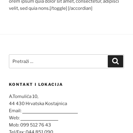
orem ipsum quia dolor sit amet, consectetur, adipisci
velit, sed quia nons.[/toggle] [/accordian]
Pretraži:
Pretra
KONTAKT I LOKACIJA
A.Tomulića 10,
44 430 Hrvatska Kostajnica
Email:
opglovrolenac@gmail.com
Web:
www.opg-lenac.hr
Mob: 099 512 76 43
Tel/Fax: 044 851 090