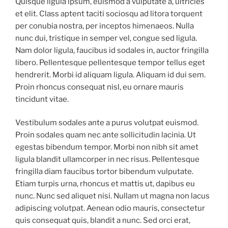
Quisque ligula ipsum, euismod a vulputate a, ultricies
et elit. Class aptent taciti sociosqu ad litora torquent
per conubia nostra, per inceptos himenaeos. Nulla
nunc dui, tristique in semper vel, congue sed ligula.
Nam dolor ligula, faucibus id sodales in, auctor fringilla
libero. Pellentesque pellentesque tempor tellus eget
hendrerit. Morbi id aliquam ligula. Aliquam id dui sem.
Proin rhoncus consequat nisl, eu ornare mauris
tincidunt vitae.
Vestibulum sodales ante a purus volutpat euismod.
Proin sodales quam nec ante sollicitudin lacinia. Ut
egestas bibendum tempor. Morbi non nibh sit amet
ligula blandit ullamcorper in nec risus. Pellentesque
fringilla diam faucibus tortor bibendum vulputate.
Etiam turpis urna, rhoncus et mattis ut, dapibus eu
nunc. Nunc sed aliquet nisi. Nullam ut magna non lacus
adipiscing volutpat. Aenean odio mauris, consectetur
quis consequat quis, blandit a nunc. Sed orci erat,