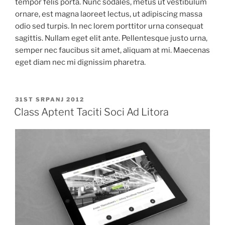
tempor felis porta. Nunc sodales, metus ut vestibulum
ornare, est magna laoreet lectus, ut adipiscing massa
odio sed turpis. In nec lorem porttitor urna consequat
sagittis. Nullam eget elit ante. Pellentesque justo urna,
semper nec faucibus sit amet, aliquam at mi. Maecenas
eget diam nec mi dignissim pharetra.
OBJAVLJENO
31ST SRPANJ 2012
Class Aptent Taciti Soci Ad Litora