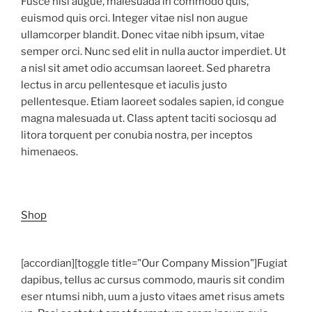
Fusce nisi augue, malesuada in commodo quis,
euismod quis orci. Integer vitae nisl non augue
ullamcorper blandit. Donec vitae nibh ipsum, vitae
semper orci. Nunc sed elit in nulla auctor imperdiet. Ut
a nisl sit amet odio accumsan laoreet. Sed pharetra
lectus in arcu pellentesque et iaculis justo
pellentesque. Etiam laoreet sodales sapien, id congue
magna malesuada ut. Class aptent taciti sociosqu ad
litora torquent per conubia nostra, per inceptos
himenaeos.
Shop
[accordian][toggle title="Our Company Mission"]Fugiat
dapibus, tellus ac cursus commodo, mauris sit condim
eser ntumsi nibh, uum a justo vitaes amet risus amets