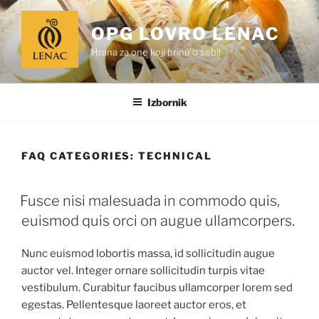
Preskoči
na
OPG LOVRO LENAC
sadržaj
Hrana za one koji brinu o sebi!
Izbornik
FAQ CATEGORIES:
TECHNICAL
Fusce nisi malesuada in commodo quis,
euismod quis orci on augue ullamcorpers.
Nunc euismod lobortis massa, id sollicitudin augue
auctor vel. Integer ornare sollicitudin turpis vitae
vestibulum. Curabitur faucibus ullamcorper lorem sed
egestas. Pellentesque laoreet auctor eros, et