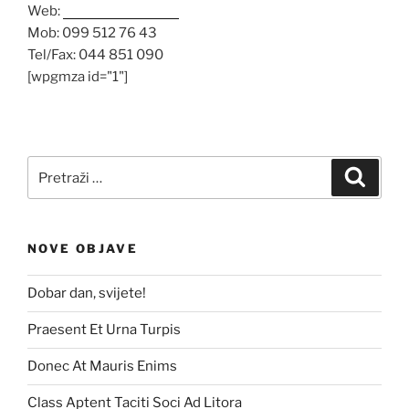
Web:
www.opg-lenac.hr
Mob: 099 512 76 43
Tel/Fax: 044 851 090
[wpgmza id="1"]
Pretraži:
Pretra
NOVE OBJAVE
Dobar dan, svijete!
Praesent Et Urna Turpis
Donec At Mauris Enims
Class Aptent Taciti Soci Ad Litora